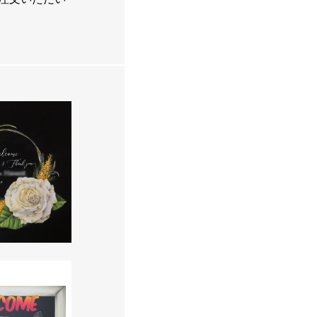
BLOG
ブログ
SHOP
オンラインショップ
ード 30×30cm
店舗用A型看板
店舗用
TRIAL