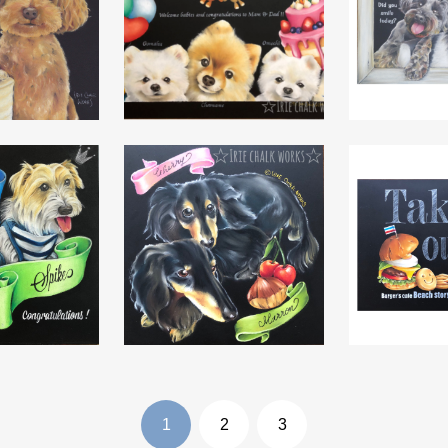
生徒様の声
20×20cm
ペット似顔絵 A3size
ペット似顔絵
CONTACT
お問合せ
PO
20×20cm
ペット似顔絵 20×20cm
店舗用看板
シー