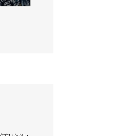
65×65cm
DIVE サムホールsize サムホール公募展奨励賞受賞
ご注文いただい