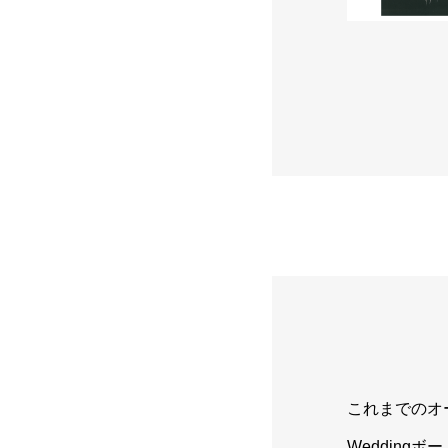
大同小異 
これまでのオ
Wedding