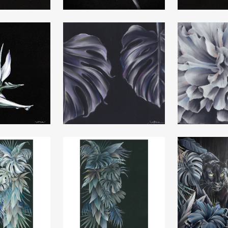
 20×20cm
Plumeria 20×20cm
anthuriu
a 20×20cm
monstera 20×20cm