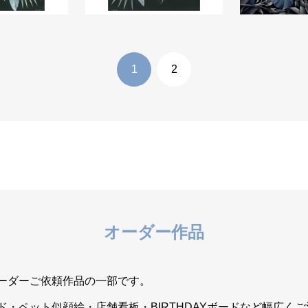
A3size
同工異曲 A3size
虎視眈々 
オーダー作品
ーダーご依頼作品の一部です。
ボード・ペット似顔絵・店舗看板・BIRTHDAYボードなど幅広く