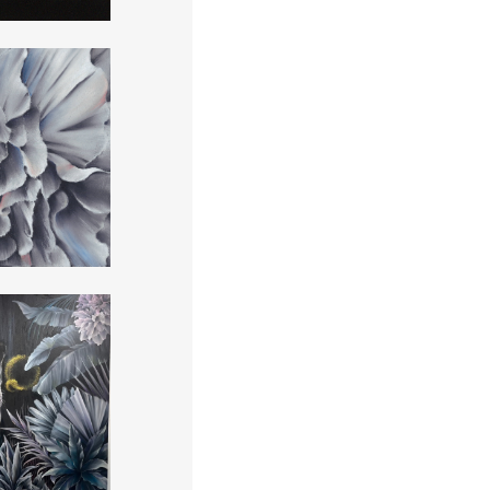
m 20×20cm
ないものねだり A2size
疾風怒涛 
Hibiscusフェアリーブーケ 20×20cm
WAVE A4size
朝凪 A