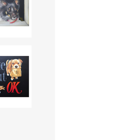
体験レッスン
 A4size
看板ロゴ制作 A2 size
コルベット
ACCESS
アクセス
 A3size
看板データ制作