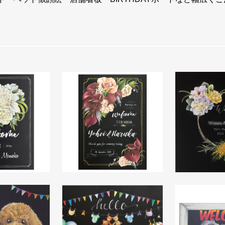
NEWS
お知らせ
ORDER
ご依頼
ード A3size
Weddingボード A2size
Weddingボ
VOICES